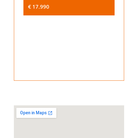
€ 17.990
€ 22