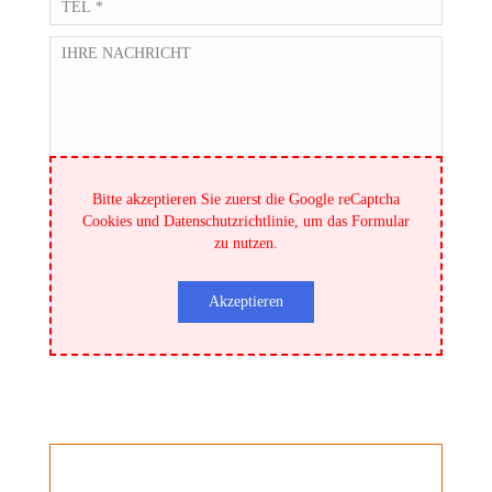
Bitte akzeptieren Sie zuerst die
Google reCaptcha
Cookies und Datenschutzrichtlinie
, um das Formular
zu nutzen.
DSGVO
Ich akzeptiere die
Datenschutzbestimmungen
und
Akzeptieren
Zustimmung
stimme der Nutzung meiner Daten zu!
Eingabefeld